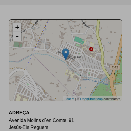
+
-
Leaflet
| ©
OpenStreetMap
contributors
ADREÇA
Avenida Molins d´en Comte, 91
Jesús-Els Reguers