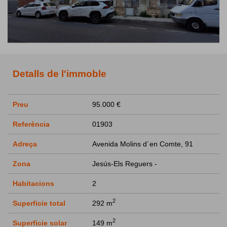
Detalls de l'immoble
Preu
95.000 €
Referència
01903
Adreça
Avenida Molins d´en Comte, 91
Zona
Jesús-Els Reguers -
Habitacions
2
2
Superficie total
292 m
2
Superficie solar
149 m