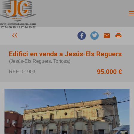
email
print
Edifici en venda a Jesús-Els Reguers
(Jesús-Els Reguers. Tortosa)
95.000 €
REF.: 01903