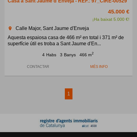
Casa a Sant Jaume d´Enveja - REF.: 97_CIRE-00529
45.000 €
¡Ha baixat 5.000 €!
Calle Major, Sant Jaume d'Enveja
room
Aquesta espaiosa casa de 466 m² en total i 371 m² de
superfície útil es troba a Sant Jaume d'En...
2
4
Habs
3
Banys
466 m
CONTACTAR
MÉS INFO
1