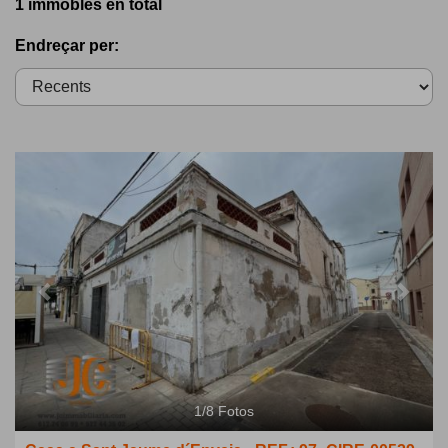
1 immobles en total
Endreçar per:
Previous
Next
1
/
8
Fotos