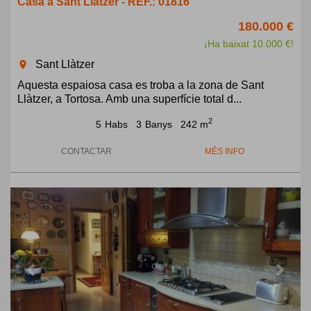
Casa a Sant Llàtzer - REF.: 01816
180.000 €
¡Ha baixat 10.000 €!
Sant Llàtzer
room
Aquesta espaiosa casa es troba a la zona de Sant
Llàtzer, a Tortosa. Amb una superfície total d...
2
5
Habs
3
Banys
242 m
CONTACTAR
MÉS INFO
Previous
Next