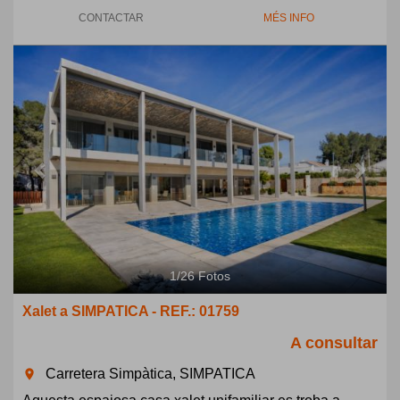
CONTACTAR
MÉS INFO
Previous
Next
1
/
26
Fotos
Xalet a SIMPATICA - REF.: 01759
A consultar
Carretera Simpàtica, SIMPATICA
room