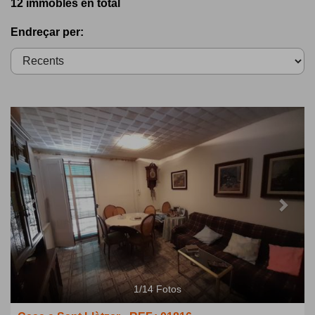
12 immobles en total
Endreçar per:
Previous
Next
1
/
14
Fotos