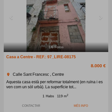
1
/
6
Fotos
Casa a Centre - REF.: 97_LIRE-08175
8.000 €
Calle Sant Francesc , Centre
room
Aquesta casa està per reformar totalment (en ruïna i es
ven com un sòl urbà). La superfície tot...
2
1
Habs
119 m
CONTACTAR
MÉS INFO