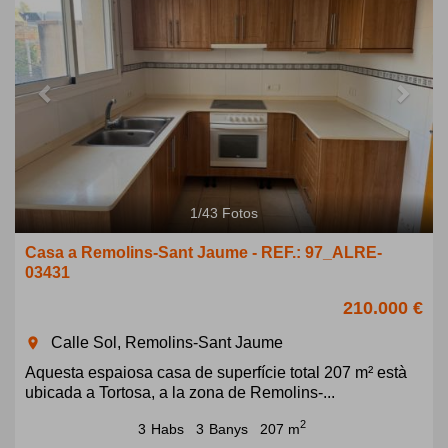
1
/
43
Fotos
Casa a Remolins-Sant Jaume - REF.: 97_ALRE-
03431
210.000 €
Calle Sol, Remolins-Sant Jaume
room
Aquesta espaiosa casa de superfície total 207 m² està
ubicada a Tortosa, a la zona de Remolins-...
2
3
Habs
3
Banys
207 m