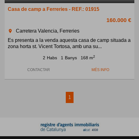
Casa de camp a Ferreries - REF.: 01915
160.000 €
Carretera Valencia, Ferreries
room
Es presenta a la venda aquesta casa de camp situada a
zona horta st. Vicent Tortosa, amb una su...
2
2
Habs
1
Banys
168 m
CONTACTAR
MÉS INFO
1