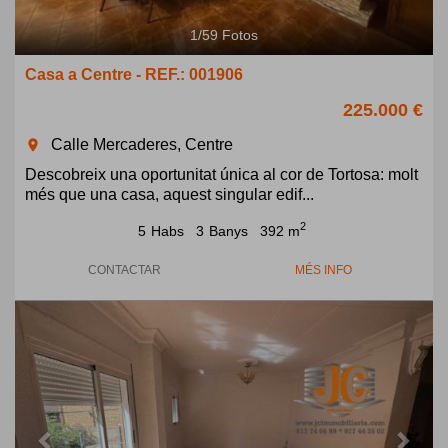
1
/
59
Fotos
Casa a Centre - REF.: 001906
225.000 €
Calle Mercaderes, Centre
room
Descobreix una oportunitat única al cor de Tortosa: molt
més que una casa, aquest singular edif...
2
5
Habs
3
Banys
392 m
CONTACTAR
MÉS INFO
Previous
Next