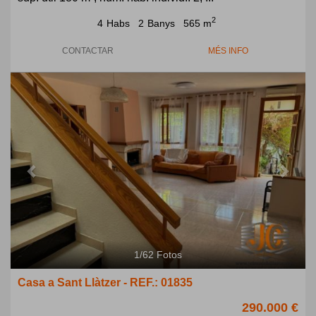
2
4
Habs
2
Banys
565 m
CONTACTAR
MÉS INFO
Previous
Next
1
/
62
Fotos
Casa a Sant Llàtzer - REF.: 01835
290.000 €