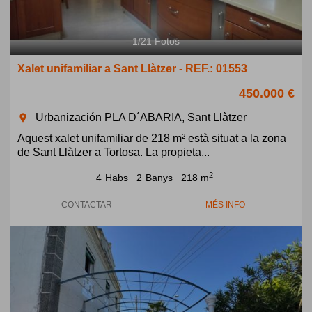
1
/
21
Fotos
Xalet unifamiliar a Sant Llàtzer - REF.: 01553
450.000 €
Urbanización PLA D´ABARIA, Sant Llàtzer
room
Aquest xalet unifamiliar de 218 m² està situat a la zona
de Sant Llàtzer a Tortosa. La propieta...
2
4
Habs
2
Banys
218 m
CONTACTAR
MÉS INFO
Previous
Next