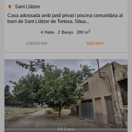
Sant Llàtzer
room
Casa adossada amb jardí privat i piscina comunitària al
barri de Sant Llàtzer de Tortosa. Situa...
2
4
Habs
2
Banys
280 m
CONTACTAR
MÉS INFO
Previous
Next
1
/
9
Fotos