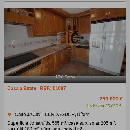
Previous
Next
1
/
26
Fotos
Casa a Bítem - REF.: 01687
250.000 €
¡Ha baixat 35.000 €!
Calle JACINT BERDAGUER, Bítem
room
Superfície construïda 565 m², casa sup. solar 205 m²,
sup. útil 180 m², núm. hab. individ.: 2, ...