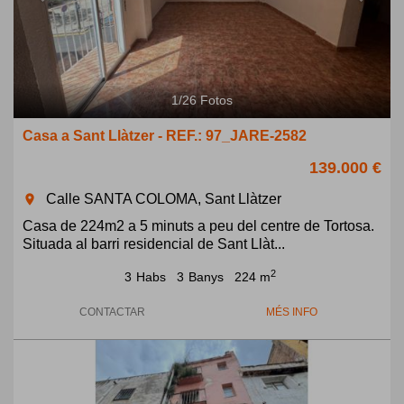
1
/
26
Fotos
Casa a Sant Llàtzer - REF.: 97_JARE-2582
139.000 €
Calle SANTA COLOMA, Sant Llàtzer
room
Casa de 224m2 a 5 minuts a peu del centre de Tortosa.
Situada al barri residencial de Sant Llàt...
2
3
Habs
3
Banys
224 m
CONTACTAR
MÉS INFO
Previous
Next