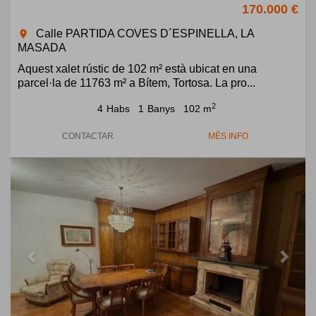
170.000 €
Calle PARTIDA COVES D´ESPINELLA, LA
room
MASADA
Aquest xalet rústic de 102 m² està ubicat en una
parcel·la de 11763 m² a Bítem, Tortosa. La pro...
2
4
Habs
1
Banys
102 m
CONTACTAR
MÉS INFO
Previous
Next