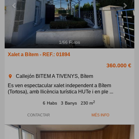
1
/
66
Fotos
Xalet a Bítem - REF.: 01894
360.000 €
Callejón BITEM A TIVENYS, Bítem
room
Es ven espectacular xalet independent a Bítem
(Tortosa), amb llicència turística HUTe i en ple ...
2
6
Habs
3
Banys
230 m
CONTACTAR
MÉS INFO
Previous
Next