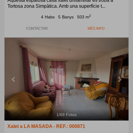
Aquesta espaiosa casa xalet unifamiliar es troba a
Tortosa zona Simpàtica. Amb una superfície t...
2
4
Habs
5
Banys
503 m
CONTACTAR
MÉS INFO
Previous
Next
1
/
68
Fotos
Xalet a LA MASADA - REF.: 000871