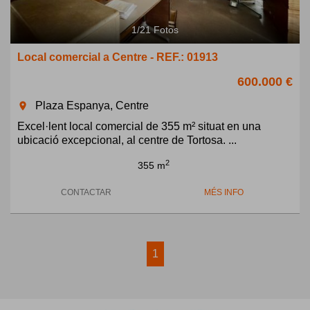
1
/
21
Fotos
Local comercial a Centre - REF.: 01913
600.000 €
Plaza Espanya, Centre
room
Excel·lent local comercial de 355 m² situat en una
ubicació excepcional, al centre de Tortosa. ...
2
355 m
CONTACTAR
MÉS INFO
1