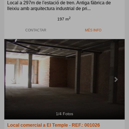
Local a 297m de l'estació de tren. Antiga fàbrica de
lleixiu amb arquitectura industrial de pri...
2
197 m
CONTACTAR
MÉS INFO
Previous
Next
1
/
4
Fotos
Local comercial a El Temple - REF.: 001026