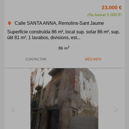
23.000 €
¡Ha baixat 5.000 €!
Calle SANTA ANNA, Remolins-Sant Jaume
room
Superfície construïda 86 m², local sup. solar 86 m², sup.
útil 81 m², 1 lavabos, divisions, est...
2
86 m
CONTACTAR
MÉS INFO
Previous
Next