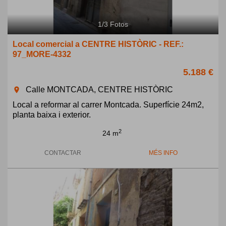
1
/
3
Fotos
Local comercial a CENTRE HISTÒRIC - REF.:
97_MORE-4332
5.188 €
Calle MONTCADA, CENTRE HISTÒRIC
room
Local a reformar al carrer Montcada. Superfície 24m2,
planta baixa i exterior.
2
24 m
CONTACTAR
MÉS INFO
Previous
Next