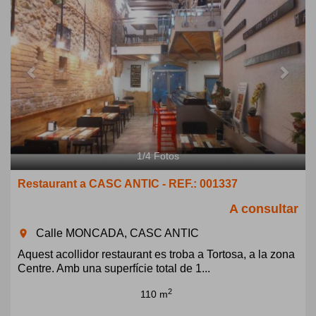
1
/
4
Fotos
Restaurant a CASC ANTIC - REF.: 001337
A consultar
Calle MONCADA, CASC ANTIC
room
Aquest acollidor restaurant es troba a Tortosa, a la zona
Centre. Amb una superfície total de 1...
2
110 m