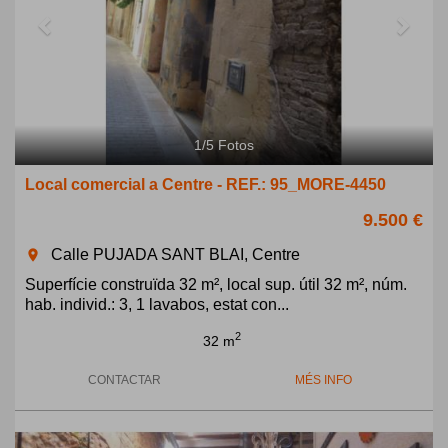
1
/
5
Fotos
Local comercial a Centre - REF.: 95_MORE-4450
9.500 €
Calle PUJADA SANT BLAI, Centre
room
Superfície construïda 32 m², local sup. útil 32 m², núm.
hab. individ.: 3, 1 lavabos, estat con...
2
32 m
CONTACTAR
MÉS INFO
Previous
Next