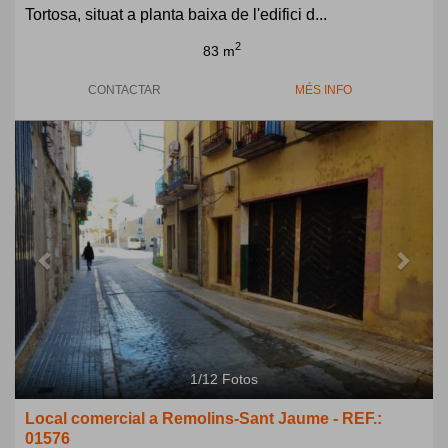
Tortosa, situat a planta baixa de l'edifici d...
2
83 m
CONTACTAR
MÉS INFO
Previous
Next
1
/
12
Fotos
Local comercial a Remolins-Sant Jaume - REF.:
01576