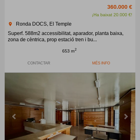
360.000 €
¡Ha baixat 20.000 €!
Ronda DOCS, El Temple
room
Superf. 588m2 accessibilitat, aparador, planta baixa,
zona de cèntrica, prop estació tren i bu...
2
653 m
CONTACTAR
MÉS INFO
Previous
Next