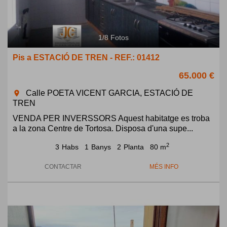
1
/
8
Fotos
Pis a ESTACIÓ DE TREN - REF.: 01412
65.000 €
Calle POETA VICENT GARCIA, ESTACIÓ DE
room
TREN
VENDA PER INVERSSORS Aquest habitatge es troba
a la zona Centre de Tortosa. Disposa d'una supe...
2
3
Habs
1
Banys
2
Planta
80 m
CONTACTAR
MÉS INFO
Previous
Next