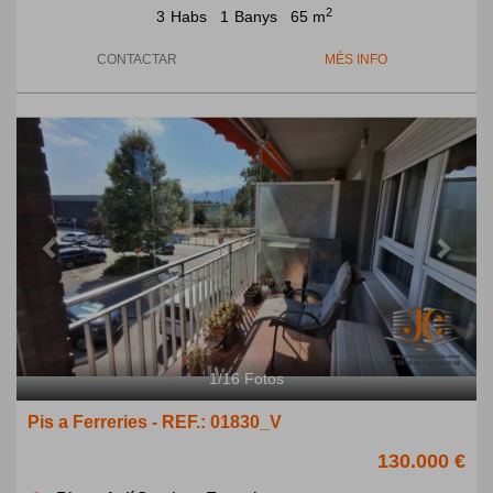
2
3
Habs
1
Banys
65 m
CONTACTAR
MÉS INFO
Previous
Next
1
/
16
Fotos
Pis a Ferreries - REF.: 01830_V
130.000 €