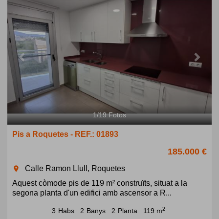
1
/
19
Fotos
Pis a Roquetes - REF.: 01893
185.000 €
Calle Ramon Llull, Roquetes
room
Aquest còmode pis de 119 m² construïts, situat a la
segona planta d'un edifici amb ascensor a R...
2
3
Habs
2
Banys
2
Planta
119 m