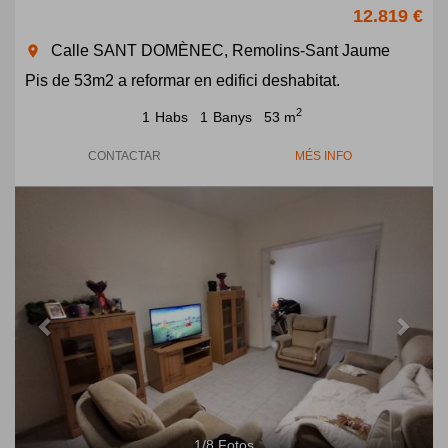
12.819 €
Calle SANT DOMÈNEC, Remolins-Sant Jaume
room
Pis de 53m2 a reformar en edifici deshabitat.
2
1
Habs
1
Banys
53 m
CONTACTAR
MÉS INFO
Previous
Next
1
/
8
Fotos