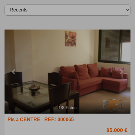
Previous
Next
1
/
8
Fotos
Pis a CENTRE - REF.: 000065
85.000 €