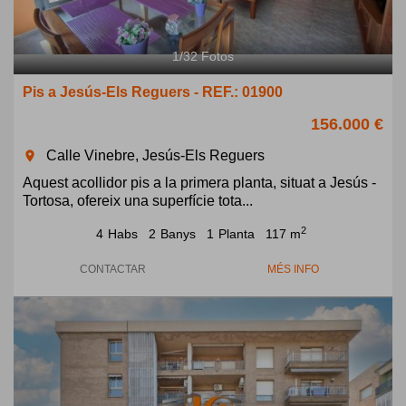
1
/
32
Fotos
Pis a Jesús-Els Reguers - REF.: 01900
156.000 €
Calle Vinebre, Jesús-Els Reguers
room
Aquest acollidor pis a la primera planta, situat a Jesús -
Tortosa, ofereix una superfície tota...
2
4
Habs
2
Banys
1
Planta
117 m
CONTACTAR
MÉS INFO
Previous
Next