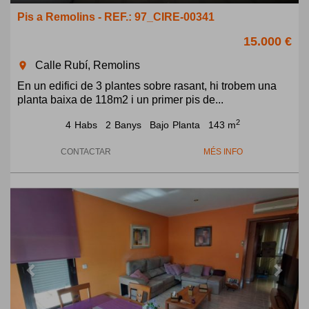
Pis a Remolins - REF.: 97_CIRE-00341
15.000 €
Calle Rubí, Remolins
room
En un edifici de 3 plantes sobre rasant, hi trobem una
planta baixa de 118m2 i un primer pis de...
2
4
Habs
2
Banys
Bajo
Planta
143 m
CONTACTAR
MÉS INFO
Previous
Next