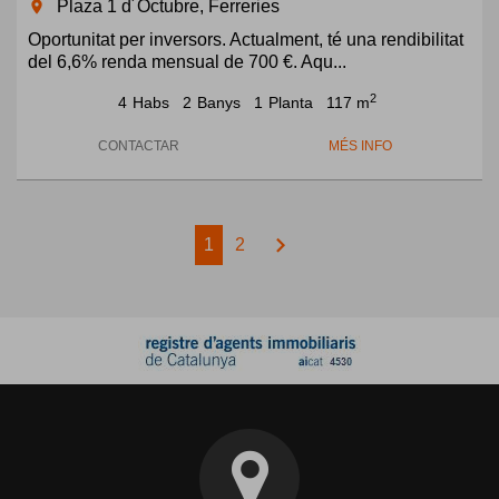
Plaza 1 d´Octubre, Ferreries
room
Oportunitat per inversors. Actualment, té una rendibilitat
del 6,6% renda mensual de 700 €. Aqu...
2
4
Habs
2
Banys
1
Planta
117 m
CONTACTAR
MÉS INFO
chevron_right
1
2