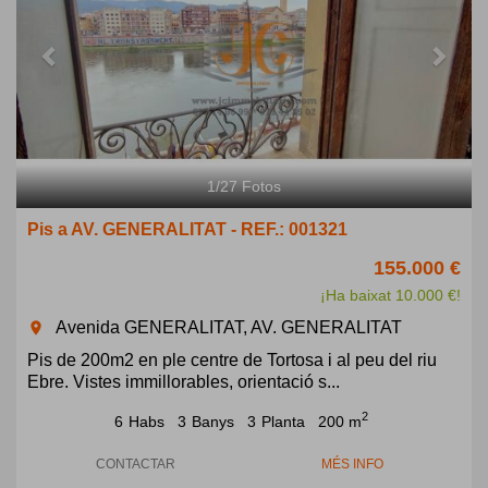
1
/
27
Fotos
Pis a AV. GENERALITAT - REF.: 001321
155.000 €
¡Ha baixat 10.000 €!
Avenida GENERALITAT, AV. GENERALITAT
room
Pis de 200m2 en ple centre de Tortosa i al peu del riu
Ebre. Vistes immillorables, orientació s...
2
6
Habs
3
Banys
3
Planta
200 m
CONTACTAR
MÉS INFO