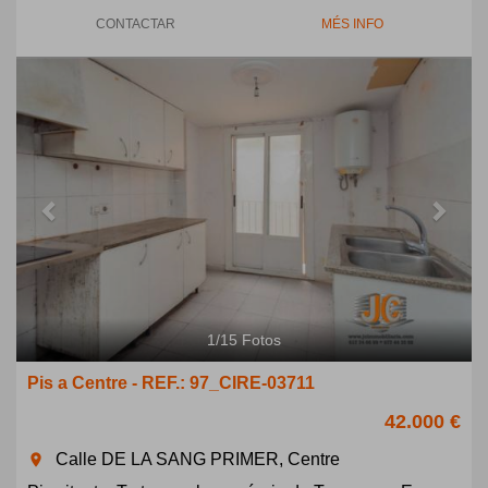
CONTACTAR
MÉS INFO
Previous
Next
1
/
15
Fotos
Pis a Centre - REF.: 97_CIRE-03711
42.000 €
Calle DE LA SANG PRIMER, Centre
room