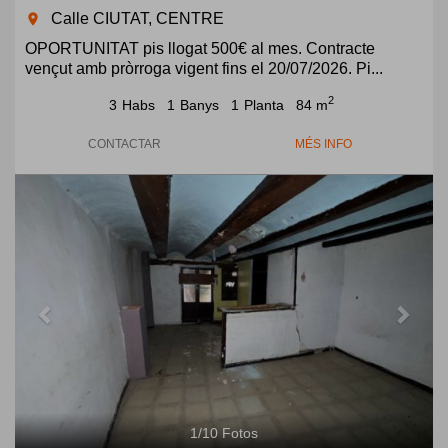
Calle CIUTAT, CENTRE
room
OPORTUNITAT pis llogat 500€ al mes. Contracte
vençut amb pròrroga vigent fins el 20/07/2026. Pi...
2
3
Habs
1
Banys
1
Planta
84 m
CONTACTAR
MÉS INFO
Previous
Next
1
/
10
Fotos