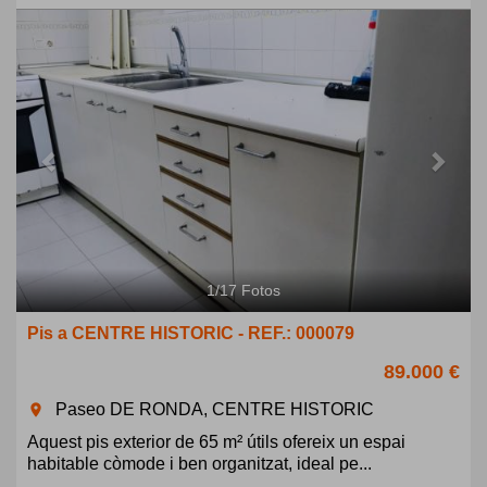
Previous
Next
1
/
17
Fotos
Pis a CENTRE HISTORIC - REF.: 000079
89.000 €
Paseo DE RONDA, CENTRE HISTORIC
room
Aquest pis exterior de 65 m² útils ofereix un espai
habitable còmode i ben organitzat, ideal pe...