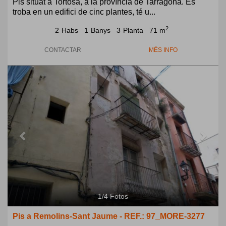
Pis situat a Tortosa, a la província de Tarragona. Es
troba en un edifici de cinc plantes, té u...
2
2
Habs
1
Banys
3
Planta
71 m
CONTACTAR
MÉS INFO
Previous
Next
1
/
4
Fotos
Pis a Remolins-Sant Jaume - REF.: 97_MORE-3277