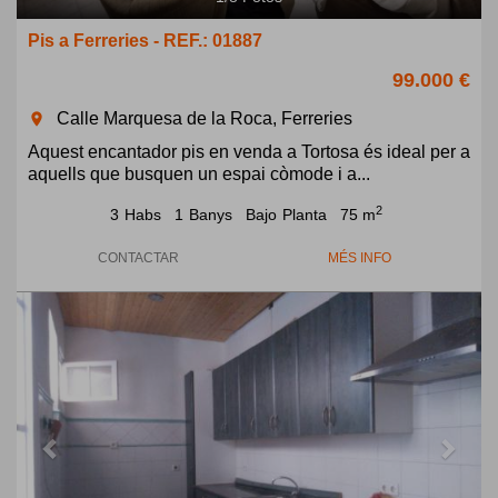
Pis a Ferreries - REF.: 01887
99.000 €
Calle Marquesa de la Roca, Ferreries
room
Aquest encantador pis en venda a Tortosa és ideal per a
aquells que busquen un espai còmode i a...
2
3
Habs
1
Banys
Bajo
Planta
75 m
CONTACTAR
MÉS INFO
Previous
Next