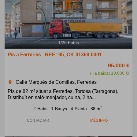
1
/
20
Fotos
Pis a Ferreries - REF.: 95_CK-01368-0001
95.000 €
¡Ha baixat 10.000 €!
Calle Marquès de Comillas, Ferreries
room
Pis de 82 m² situat a Ferreries, Tortosa (Tarragona).
Distribuït en saló-menjador, cuina, 2 ha...
2
2
Habs
1
Banys
4
Planta
88 m
CONTACTAR
MÉS INFO
Previous
Next