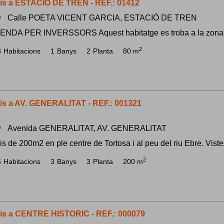
is a ESTACIÓ DE TREN - REF.: 01412
Calle POETA VICENT GARCIA, ESTACIÓ DE TREN
om
ENDA PER INVERSSORS Aquest habitatge es troba a la zona Ce
2
3
Habitacions
1
Banys
2
Planta
80 m
is a AV. GENERALITAT - REF.: 001321
Avenida GENERALITAT, AV. GENERALITAT
om
is de 200m2 en ple centre de Tortosa i al peu del riu Ebre. Vistes
2
6
Habitacions
3
Banys
3
Planta
200 m
is a CENTRE HISTORIC - REF.: 000079