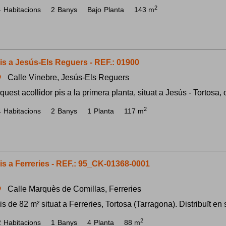
2
4
Habitacions
2
Banys
Bajo
Planta
143 m
is a Jesús-Els Reguers - REF.: 01900
Calle Vinebre, Jesús-Els Reguers
om
quest acollidor pis a la primera planta, situat a Jesús - Tortosa, o
2
4
Habitacions
2
Banys
1
Planta
117 m
is a Ferreries - REF.: 95_CK-01368-0001
Calle Marquès de Comillas, Ferreries
om
is de 82 m² situat a Ferreries, Tortosa (Tarragona). Distribuït en 
2
2
Habitacions
1
Banys
4
Planta
88 m