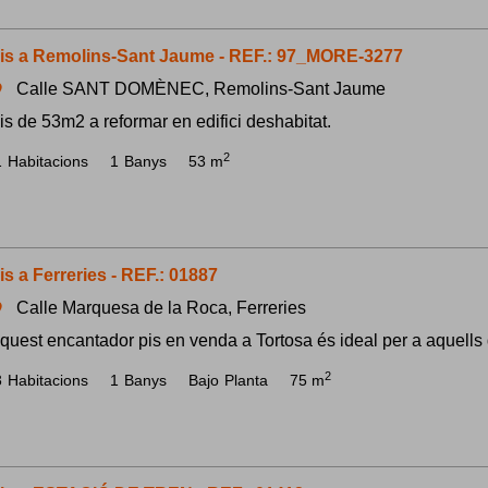
is a Remolins-Sant Jaume - REF.: 97_MORE-3277
Calle SANT DOMÈNEC, Remolins-Sant Jaume
om
is de 53m2 a reformar en edifici deshabitat.
2
1
Habitacions
1
Banys
53 m
is a Ferreries - REF.: 01887
Calle Marquesa de la Roca, Ferreries
om
quest encantador pis en venda a Tortosa és ideal per a aquells
2
3
Habitacions
1
Banys
Bajo
Planta
75 m