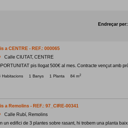
Endreçar per:
is a CENTRE - REF.: 000065
Calle CIUTAT, CENTRE
om
PORTUNITAT pis llogat 500€ al mes. Contracte vençut amb pròrro
2
3
Habitacions
1
Banys
1
Planta
84 m
is a Remolins - REF.: 97_CIRE-00341
Calle Rubí, Remolins
om
n un edifici de 3 plantes sobre rasant, hi trobem una planta baix