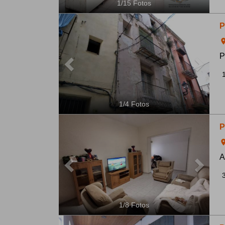
1
/
15
Fotos
Previous
Next
P
ro
P
1
/
4
Fotos
Previous
Next
P
ro
A
1
/
8
Fotos
Previous
Next