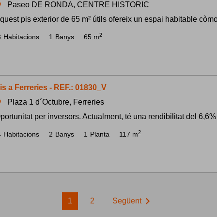
Paseo DE RONDA, CENTRE HISTORIC
om
quest pis exterior de 65 m² útils ofereix un espai habitable còmod
2
3
Habitacions
1
Banys
65 m
is a Ferreries - REF.: 01830_V
Plaza 1 d´Octubre, Ferreries
om
portunitat per inversors. Actualment, té una rendibilitat del 6,6
2
4
Habitacions
2
Banys
1
Planta
117 m
chevron_right
1
2
Següent