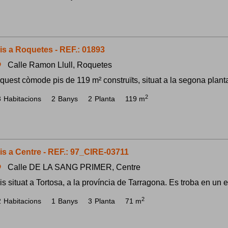
is a Roquetes - REF.: 01893
Calle Ramon Llull, Roquetes
om
quest còmode pis de 119 m² construïts, situat a la segona planta
2
3
Habitacions
2
Banys
2
Planta
119 m
is a Centre - REF.: 97_CIRE-03711
Calle DE LA SANG PRIMER, Centre
om
is situat a Tortosa, a la província de Tarragona. Es troba en un edi
2
2
Habitacions
1
Banys
3
Planta
71 m