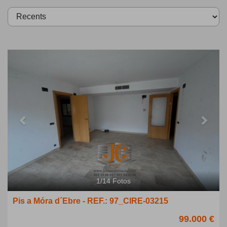
Previous
Next
1
/
14
Fotos
Pis a Móra d´Ebre - REF.: 97_CIRE-03215
99.000 €