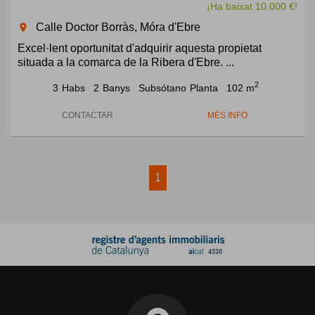
¡Ha baixat 10.000 €!
Calle Doctor Borràs, Móra d'Ebre
room
Excel·lent oportunitat d'adquirir aquesta propietat
situada a la comarca de la Ribera d'Ebre. ...
2
3
Habs
2
Banys
Subsótano
Planta
102 m
CONTACTAR
MÉS INFO
1