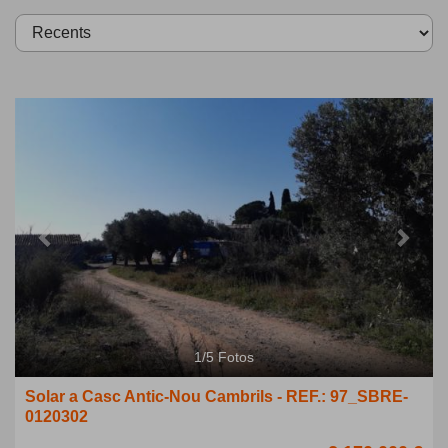
Previous
Next
1
/
5
Fotos
Solar a Casc Antic-Nou Cambrils - REF.: 97_SBRE-
0120302