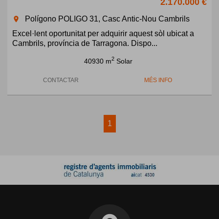
2.170.000 €
Polígono POLIGO 31, Casc Antic-Nou Cambrils
room
Excel·lent oportunitat per adquirir aquest sòl ubicat a
Cambrils, província de Tarragona. Dispo...
2
40930 m
Solar
CONTACTAR
MÉS INFO
1