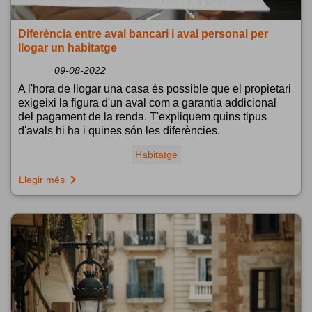
Diferència entre aval bancari i aval personal per
llogar un habitatge
09-08-2022
A l'hora de llogar una casa és possible que el propietari
exigeixi la figura d'un aval com a garantia addicional
del pagament de la renda. T'expliquem quins tipus
d'avals hi ha i quines són les diferències.
Habitatge
navigate_next
Llegir més