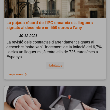
La pujada rècord de l'IPC encareix els lloguers
signats al desembre en 550 euros a l'any
30-12-2021
La revisió dels contractes d'arrendament signats al
desembre ‘sofreixen’ l'increment de la inflació del 6,7%,
i deixa un lloguer mitjà entre ells de 726 euros/mes a
Espanya.
Habitatge
navigate_next
Llegir més