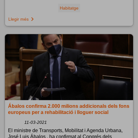
Habitatge
navigate_next
Llegir més
Ábalos confirma 2.000 milions addicionals dels fons
europeus per a rehabilitació i lloguer social
11-03-2021
El ministre de Transports, Mobilitat i Agenda Urbana,
José Luis Ábalos , ha confirmat al Congrés dels