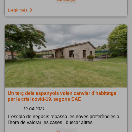
navigate_next
Llegir més
Un terç dels espanyols volen canviar d'habitatge
per la crisi covid-19, segons EAE
19-04-2021
L'escola de negocis repassa les noves preferències a
l'hora de valorar les cases i buscar altres